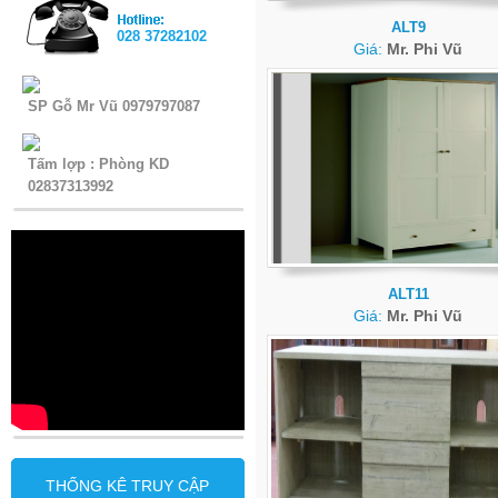
ALT9
028 37282102
Giá:
Mr. Phi Vũ
SP Gỗ Mr Vũ 0979797087
Tấm lợp : Phòng KD
02837313992
ALT11
Giá:
Mr. Phi Vũ
THỐNG KÊ TRUY CẬP