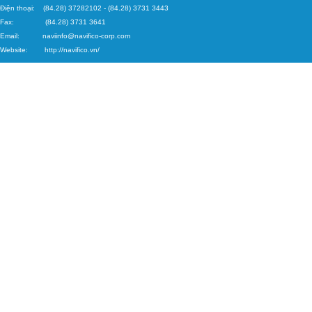
Điện thoại: (84.28) 37282102
-
(84.28) 3731 3443
Fax: (84.28) 3731 3641
Email:
naviinfo@navifico-corp.c
om
Website:
http://navifico.vn/