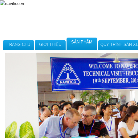
SẢN PHẨM
TRANG CHỦ
GIỚI THIỆU
QUY TRÌNH SẢN X