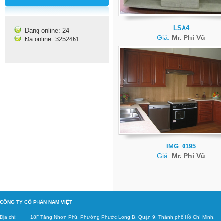
LSA4
Đang online: 24
Giá:
Mr. Phi Vũ
Đã online: 3252461
IMG_0195
Giá:
Mr. Phi Vũ
C
ÔNG TY CỔ PHẦN NAM VIỆT
Địa chỉ: 18F Tăng
Nhơn Phú, Phường Phước Long B, Quận 9, Thành phố Hồ Chí Minh.