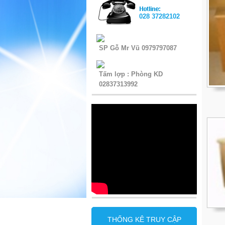
028 37282102
SP Gỗ Mr Vũ 0979797087
Tấm lợp : Phòng KD
02837313992
THỐNG KÊ TRUY CẬP