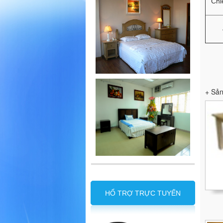
Chi
+ Sản
HỔ TRỢ TRỰC TUYẾN