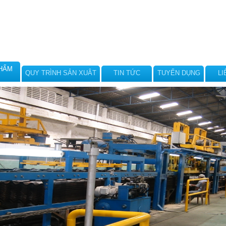
HẨM
QUY TRÌNH SẢN XUÂT
TIN TỨC
TUYỂN DỤNG
LI