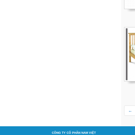
←
C
ÔNG TY CỔ PHẦN NAM VIỆT