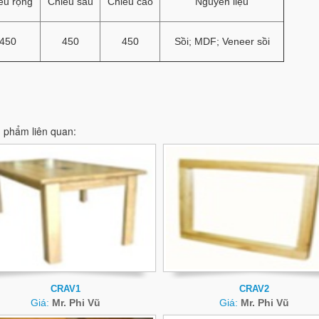
ều rộng
Chiều sâu
Chiều cao
Nguyên liệu
450
450
450
Sồi; MDF; Veneer sồi
 phẩm liên quan:
CRAV1
CRAV2
Giá:
Mr. Phi Vũ
Giá:
Mr. Phi Vũ