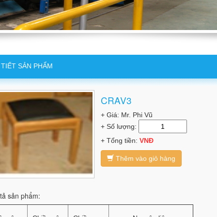
 TIẾT SẢN PHẨM
CRAV3
+ Giá: Mr. Phi Vũ
+ Số lượng:
+ Tổng tiền:
VNĐ
Thêm vào giỏ hàng
tả sản phẩm: